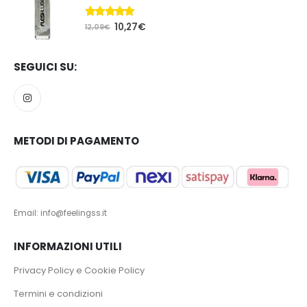
5.00
Su 5
10,27
€
12,09
€
SEGUICI SU:
METODI DI PAGAMENTO
Email: info@feelingss.it
INFORMAZIONI UTILI
Privacy Policy e Cookie Policy
Termini e condizioni