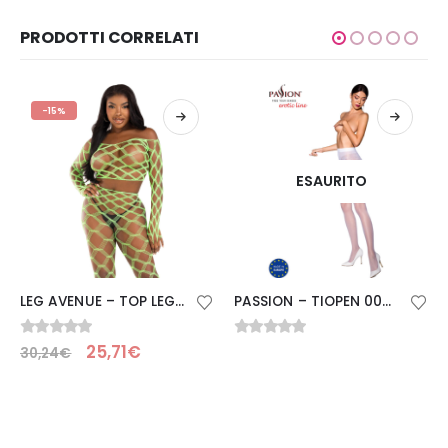
PRODOTTI CORRELATI
-15%
ESAURITO
LEG AVENUE – TOP LEGGINS HARDCORE VERDE
PASSION – TIOPEN 006 COLLANT BIANCO 1/2 30 DEN
0
Su 5
0
Su 5
25,71
€
30,24
€