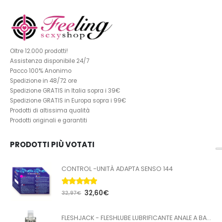
Oltre 12.000 prodotti!
Assistenza disponibile 24/7
Pacco 100% Anonimo
Spedizione in 48/72 ore
Spedizione GRATIS in Italia sopra i 39€
Spedizione GRATIS in Europa sopra i 99€
Prodotti di altissima qualità
Prodotti originali e garantiti
PRODOTTI PIÙ VOTATI
CONTROL -UNITÀ ADAPTA SENSO 144
5.00
Su 5
32,60
€
32,97
€
FLESHJACK - FLESHLUBE LUBRIFICANTE ANALE A BASE ACQUA 100 ML