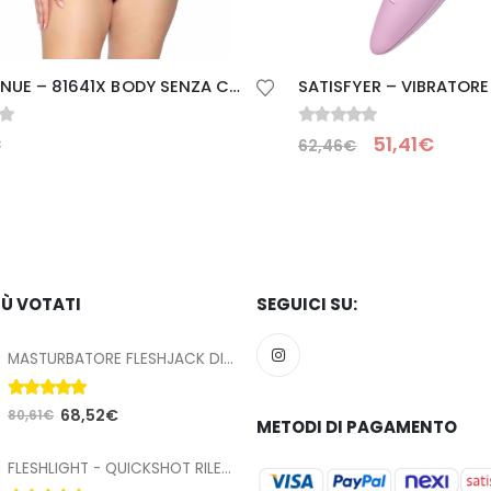
LEG AVENUE – 81641X BODY SENZA CUCITURE BORDEAUX TAGLIA 1X/2X
0
Su 5
51,41
€
62,46
€
IÙ VOTATI
SEGUICI SU:
MASTURBATORE FLESHJACK DIEGO SANS SEX MACHINE BUTT
5.00
Su 5
68,52
€
80,61
€
METODI DI PAGAMENTO
FLESHLIGHT - QUICKSHOT RILEY REID UTOPIA COMPATTA