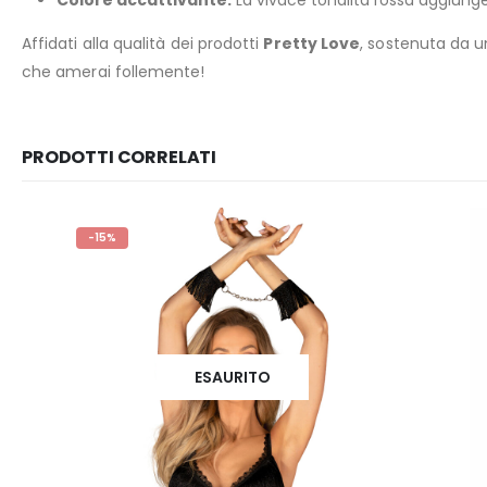
Colore accattivante:
La vivace tonalità rossa aggiunge
Affidati alla qualità dei prodotti
Pretty Love
, sostenuta da un
che amerai follemente!
PRODOTTI CORRELATI
-15%
ESAURITO