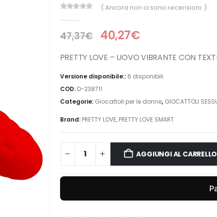
( Ancora non ci sono recensioni. )
0
Di 5
40,27
€
47,37
€
PRETTY LOVE – UOVO VIBRANTE CON TEXT
Versione disponibile::
6 disponibili
COD:
D-238711
Categorie:
Giocattoli per le donne
,
GIOCATTOLI SESSU
Brand:
PRETTY LOVE
,
PRETTY LOVE SMART
AGGIUNGI AL CARRELL