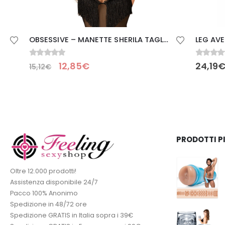
OBSESSIVE – MANETTE SHERILA TAGLIA UNICA
0
Su 5
0
Su 5
12,85
€
24,19
€
15,12
€
PRODOTTI P
Oltre 12.000 prodotti!
Assistenza disponibile 24/7
Pacco 100% Anonimo
Spedizione in 48/72 ore
Spedizione GRATIS in Italia sopra i 39€