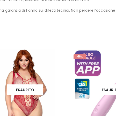
 un tocco di passione ai tuoi momenti di intimità.
a garanzia di 1 anno sui difetti tecnici. Non perdere l’occasione
-18%
ESAURITO
ESAURITO