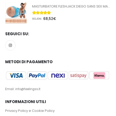
MASTURBATORE FLESHJACK DIEGO SANS SEX MACHINE BUTT
5.00
Su 5
68,52
€
80,61
€
SEGUICI SU:
METODI DI PAGAMENTO
Email: info@feelingss.it
INFORMAZIONI UTILI
Privacy Policy e Cookie Policy