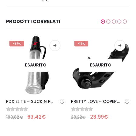
PRODOTTI CORRELATI
-37%
-15%
ESAURITO
ESAURITO
PDX ELITE – SUCK N POMPA STROKER
PRETTY LOVE – COPERTURA PER DITA VIBRATORE CORBIN NERA
0
Su 5
0
Su 5
63,42
€
23,99
€
100,82
€
28,22
€