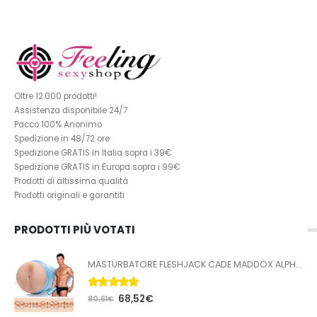
Oltre 12.000 prodotti!
Assistenza disponibile 24/7
Pacco 100% Anonimo
Spedizione in 48/72 ore
Spedizione GRATIS in Italia sopra i 39€
Spedizione GRATIS in Europa sopra i 99€
Prodotti di altissima qualità
Prodotti originali e garantiti
PRODOTTI PIÙ VOTATI
MASTURBATORE FLESHJACK CADE MADDOX ALPHA BUTT
5.00
Su 5
68,52
€
80,61
€