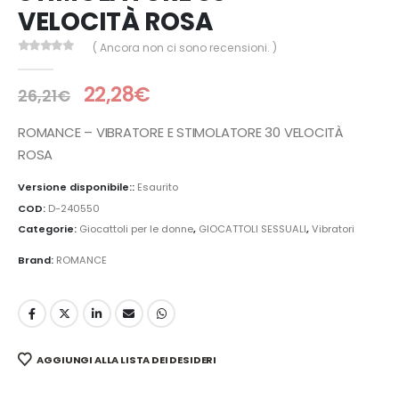
VELOCITÀ ROSA
( Ancora non ci sono recensioni. )
0
Di 5
22,28
€
26,21
€
ROMANCE – VIBRATORE E STIMOLATORE 30 VELOCITÀ
ROSA
Versione disponibile::
Esaurito
COD:
D-240550
Categorie:
Giocattoli per le donne
,
GIOCATTOLI SESSUALI
,
Vibratori
Brand:
ROMANCE
AGGIUNGI ALLA LISTA DEI DESIDERI