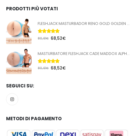
PRODOTTI PIÙ VOTATI
FLESHJACK MASTURBADOR RENO GOLD GOLDEN BOY BUTT
5.00
Su 5
68,52
€
80,61
€
MASTURBATORE FLESHJACK CADE MADDOX ALPHA BUTT
5.00
Su 5
68,52
€
80,61
€
SEGUICI SU:
METODI DI PAGAMENTO