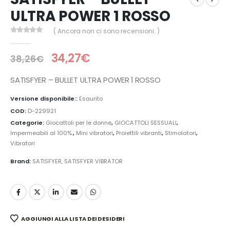
ULTRA POWER 1 ROSSO
( Ancora non ci sono recensioni. )
0
Di 5
34,27
€
38,26
€
SATISFYER – BULLET ULTRA POWER 1 ROSSO
Versione disponibile::
Esaurito
COD:
D-229921
Categorie:
Giocattoli per le donne
,
GIOCATTOLI SESSUALI
,
Impermeabili al 100%.
,
Mini vibratori
,
Proiettili vibranti
,
Stimolatori
,
Vibratori
Brand:
SATISFYER
,
SATISFYER VIBRATOR
AGGIUNGI ALLA LISTA DEI DESIDERI