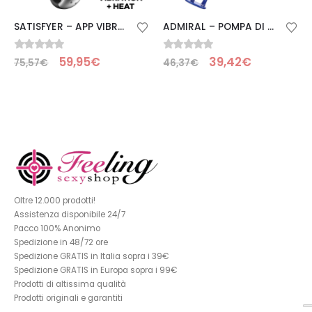
SATISFYER – APP VIBRATORE ANALE HOT PASSION NERO
ADMIRAL – POMPA DI EREZIONE STA-HARD
0
Su 5
0
Su 5
59,95
€
39,42
€
75,57
€
46,37
€
Oltre 12.000 prodotti!
Assistenza disponibile 24/7
Pacco 100% Anonimo
Spedizione in 48/72 ore
Spedizione GRATIS in Italia sopra i 39€
Spedizione GRATIS in Europa sopra i 99€
Prodotti di altissima qualità
Prodotti originali e garantiti