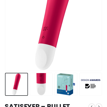
SATISFYER – BULLET