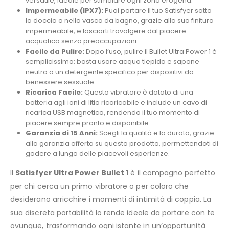
versatile, ideale per stimolare ogni zona erogena.
Impermeabile (IPX7):
Puoi portare il tuo Satisfyer sotto
la doccia o nella vasca da bagno, grazie alla sua finitura
impermeabile, e lasciarti travolgere dal piacere
acquatico senza preoccupazioni.
Facile da Pulire:
Dopo l’uso, pulire il Bullet Ultra Power 1 è
semplicissimo: basta usare acqua tiepida e sapone
neutro o un detergente specifico per dispositivi da
benessere sessuale.
Ricarica Facile:
Questo vibratore è dotato di una
batteria agli ioni di litio ricaricabile e include un cavo di
ricarica USB magnetico, rendendo il tuo momento di
piacere sempre pronto e disponibile.
Garanzia di 15 Anni:
Scegli la qualità e la durata, grazie
alla garanzia offerta su questo prodotto, permettendoti di
godere a lungo delle piacevoli esperienze.
Il
Satisfyer Ultra Power Bullet 1
è il compagno perfetto
per chi cerca un primo vibratore o per coloro che
desiderano arricchire i momenti di intimità di coppia. La
sua discreta portabilità lo rende ideale da portare con te
ovunque, trasformando ogni istante in un’opportunità