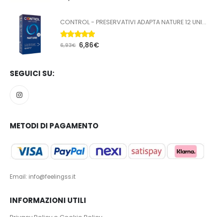
CONTROL - PRESERVATIVI ADAPTA NATURE 12 UNITÀ
5.00
Su 5
6,86
€
6,93
€
SEGUICI SU:
METODI DI PAGAMENTO
Email: info@feelingss.it
INFORMAZIONI UTILI