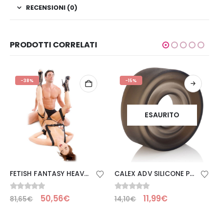
RECENSIONI (0)
PRODOTTI CORRELATI
-38%
-15%
ESAURITO
FETISH FANTASY HEAVY DUTY POSITION MASTER
CALEX ADV SILICONE PUMP SLEEVE NERO
0
Su 5
0
Su 5
50,56
€
11,99
€
81,65
€
14,10
€