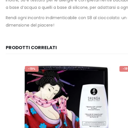
Inoltre, S8 è testato per le allergie e completamente baciabile
a base d’acqua a quelli a base di silicone, per adattarsi a og
Rendi ogni incontro indimenticabile con S8 al cioccolato: un 
dimensione del piacere!
PRODOTTI CORRELATI
-19%
-18%