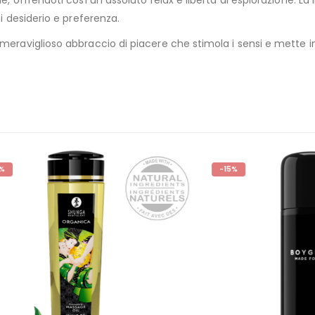
, offrendoti così un assoluto relax e libertà di esplorazione. La l
ni desiderio e preferenza.
meraviglioso abbraccio di piacere che stimola i sensi e mette in
-15%