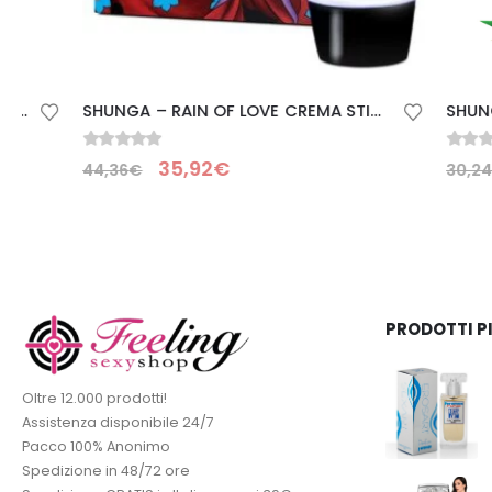
SHUNGA – RAIN OF LOVE CREMA STIMOLANTE PUNTO G
0
Su 5
0
Su 5
35,92
€
24
44,36
€
30,24
€
PRODOTTI P
Oltre 12.000 prodotti!
Assistenza disponibile 24/7
Pacco 100% Anonimo
Spedizione in 48/72 ore