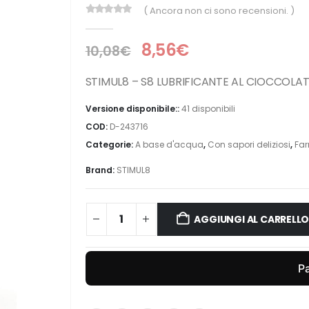
( Ancora non ci sono recensioni. )
0
Di 5
8,56
€
10,08
€
STIMUL8 – S8 LUBRIFICANTE AL CIOCCOLA
Versione disponibile::
41 disponibili
COD:
D-243716
Categorie:
A base d'acqua
,
Con sapori deliziosi
,
Fa
Brand:
STIMUL8
AGGIUNGI AL CARRELL