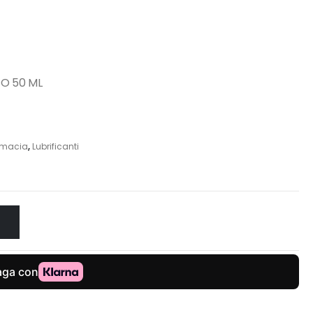
TO 50 ML
rmacia
,
Lubrificanti
O