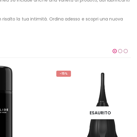
inea S8 include anche una varietà di prodotti, dai lubrificanti
 risalto la tua intimità. Ordina adesso e scopri una nuova
-15%
ESAURITO