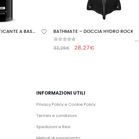
INTIMATELINE – LUBRIFICANTE A BASE SILICONE BOYGLIDE 100 ML
BATHMATE – DOCCIA HYDRO ROCKET
0
Su 5
28,27
€
33,26
€
INFORMAZIONI UTILI
Privacy Policy e Cookie Policy
Termini e condizioni
Spedizioni e Resi
Metodi di pagamento