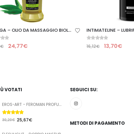
SHUNGA – OLIO DA MASSAGGIO BIOLOGICO TÈ VERDE 240 ML
0
Su 5
,77
€
13,70
€
16,12
€
IÙ VOTATI
SEGUICI SU:
EROS-ART - FEROMAN PROFUMO FEROMONI PER UOMO 50 ML
5.00
Su 5
25,67
€
30,20
€
METODI DI PAGAMENTO