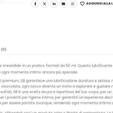
AGGIUNGI ALLA L
 (0)
ale irresistibile in un pratico formati da 50 ml. Questo lubrific
e ogni momento intimo ancora più speciale.
ti premium, S8 garantisce una lubrificazione duratura e setosa
i cioccolato, ogni tocco diventa un invito a esplorare e gustare n
 solfati, S8 è una scelta sicura e rispettosa del tuo corpo, per u
i prodotti per l’igiene intima, per garantirti un’esperienza discr
le per essere portato ovunque, rendendo ogni momento intimo a