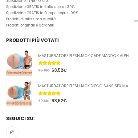
Spedizione in 48/72 ore
Spedizione GRATIS in Italia sopra i 39€
Spedizione GRATIS in Europa sopra i 99€
Prodotti di altissima qualità
Prodotti originali e garantiti
PRODOTTI PIÙ VOTATI
MASTURBATORE FLESHJACK CADE MADDOX ALPHA BUTT
5.00
Su 5
68,52
€
80,61
€
MASTURBATORE FLESHJACK DIEGO SANS SEX MACHINE BUTT
5.00
Su 5
68,52
€
80,61
€
SEGUICI SU: