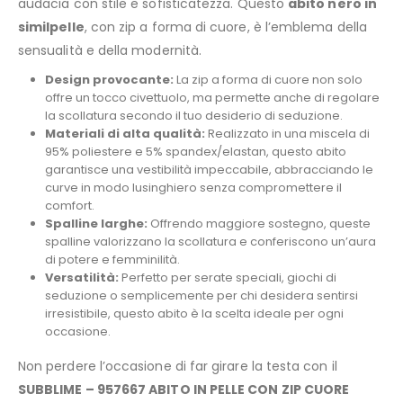
audacia con stile e sofisticatezza. Questo
abito nero in
similpelle
, con zip a forma di cuore, è l’emblema della
sensualità e della modernità.
Design provocante:
La zip a forma di cuore non solo
offre un tocco civettuolo, ma permette anche di regolare
la scollatura secondo il tuo desiderio di seduzione.
Materiali di alta qualità:
Realizzato in una miscela di
95% poliestere e 5% spandex/elastan, questo abito
garantisce una vestibilità impeccabile, abbracciando le
curve in modo lusinghiero senza compromettere il
comfort.
Spalline larghe:
Offrendo maggiore sostegno, queste
spalline valorizzano la scollatura e conferiscono un’aura
di potere e femminilità.
Versatilità:
Perfetto per serate speciali, giochi di
seduzione o semplicemente per chi desidera sentirsi
irresistibile, questo abito è la scelta ideale per ogni
occasione.
Non perdere l’occasione di far girare la testa con il
SUBBLIME – 957667 ABITO IN PELLE CON ZIP CUORE