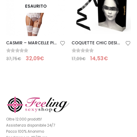
ESAURITO
CASMIR – MARCELLE PICARDIA BIANCA CON GIARRETTIERA E PERIZOMA BY CASMIR S/M
COQUETTE CHIC DESIRE – MASCHERA IN PIZZO NERO CON NASTRO
0
Su 5
0
Su 5
32,09
€
14,53
€
37,75
€
17,09
€
Oltre 12.000 prodotti!
Assistenza disponibile 24/7
Pacco 100% Anonimo