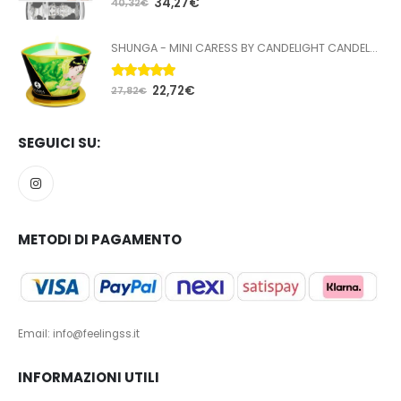
34,27
€
40,32
€
SHUNGA - MINI CARESS BY CANDELIGHT CANDELA DA MASSAGGIO T VERDE 170 ML
5.00
Su 5
22,72
€
27,82
€
SEGUICI SU:
METODI DI PAGAMENTO
Email: info@feelingss.it
INFORMAZIONI UTILI