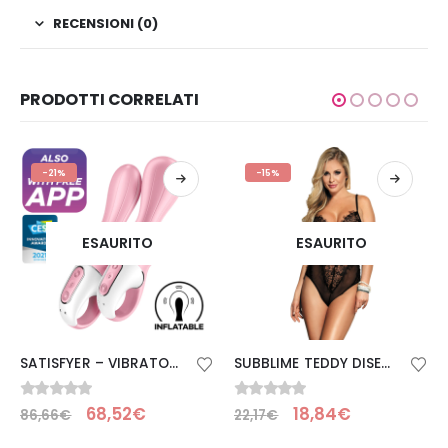
RECENSIONI (0)
PRODOTTI CORRELATI
-21%
-15%
ESAURITO
ESAURITO
SATISFYER – VIBRATORE ANALE GONFIABILE AIR PUMP BOOTY 5+ ROSA
SUBBLIME TEDDY DISEÑO FLORAL Y FLEQUITOS NERO S/M
0
Su 5
0
Su 5
68,52
€
18,84
€
86,66
€
22,17
€