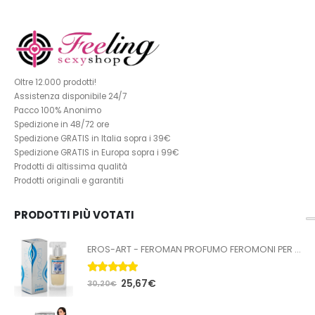
Oltre 12.000 prodotti!
Assistenza disponibile 24/7
Pacco 100% Anonimo
Spedizione in 48/72 ore
Spedizione GRATIS in Italia sopra i 39€
Spedizione GRATIS in Europa sopra i 99€
Prodotti di altissima qualità
Prodotti originali e garantiti
PRODOTTI PIÙ VOTATI
EROS-ART - FEROMAN PROFUMO FEROMONI PER UOMO 50 ML
5.00
Su 5
25,67
€
30,20
€