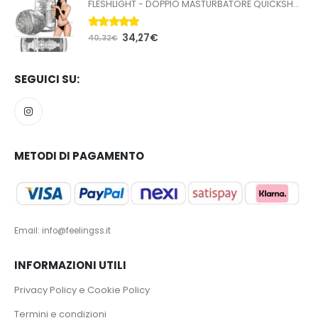
FLESHLIGHT - DOPPIO MASTURBATORE QUICKSHOT STOYA
5.00
Su 5
34,27
€
40,32
€
SEGUICI SU:
METODI DI PAGAMENTO
Email: info@feelingss.it
INFORMAZIONI UTILI
Privacy Policy e Cookie Policy
Termini e condizioni