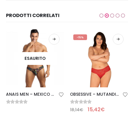
PRODOTTI CORRELATI
-15%
ESAURITO
ANAIS MEN – MEXICO STRING S
OBSESSIVE – MUTANDINE BLOSS MINA 4XL/5XL
0
Su 5
0
Su 5
15,42
€
18,14
€