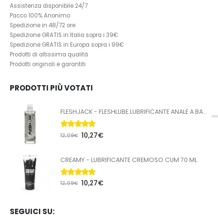
Assistenza disponibile 24/7
Pacco 100% Anonimo
Spedizione in 48/72 ore
Spedizione GRATIS in Italia sopra i 39€
Spedizione GRATIS in Europa sopra i 99€
Prodotti di altissima qualità
Prodotti originali e garantiti
PRODOTTI PIÙ VOTATI
FLESHJACK - FLESHLUBE LUBRIFICANTE ANALE A BASE ACQUA 100 ML
5.00
Su 5
10,27
€
12,09
€
CREAMY - LUBRIFICANTE CREMOSO CUM 70 ML
5.00
Su 5
10,27
€
12,09
€
SEGUICI SU: