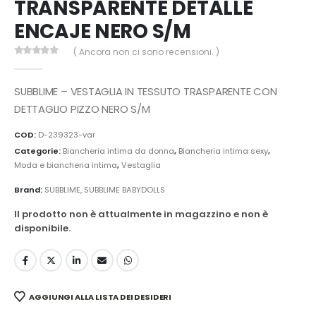
TRANSPARENTE DETALLE
ENCAJE NERO S/M
( Ancora non ci sono recensioni. )
0
Di 5
SUBBLIME – VESTAGLIA IN TESSUTO TRASPARENTE CON
DETTAGLIO PIZZO NERO S/M
COD:
D-239323-var
Categorie:
Biancheria intima da donna
,
Biancheria intima sexy
,
Moda e biancheria intima
,
Vestaglia
Brand:
SUBBLIME
,
SUBBLIME BABYDOLLS
Il prodotto non è attualmente in magazzino e non è
disponibile.
AGGIUNGI ALLA LISTA DEI DESIDERI