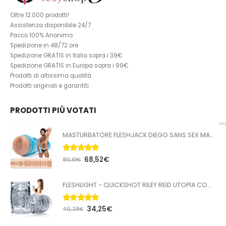
Oltre 12.000 prodotti!
Assistenza disponibile 24/7
Pacco 100% Anonimo
Spedizione in 48/72 ore
Spedizione GRATIS in Italia sopra i 39€
Spedizione GRATIS in Europa sopra i 99€
Prodotti di altissima qualità
Prodotti originali e garantiti
PRODOTTI PIÙ VOTATI
MASTURBATORE FLESHJACK DIEGO SANS SEX MACHINE BUTT
5.00
Su 5
68,52
€
80,61
€
FLESHLIGHT - QUICKSHOT RILEY REID UTOPIA COMPATTA
5.00
Su 5
34,25
€
40,28
€