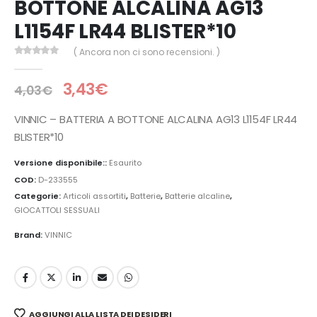
BOTTONE ALCALINA AG13
L1154F LR44 BLISTER*10
( Ancora non ci sono recensioni. )
0
Di 5
3,43
€
4,03
€
VINNIC – BATTERIA A BOTTONE ALCALINA AG13 L1154F LR44
BLISTER*10
Versione disponibile::
Esaurito
COD:
D-233555
Categorie:
Articoli assortiti
,
Batterie
,
Batterie alcaline
,
GIOCATTOLI SESSUALI
Brand:
VINNIC
AGGIUNGI ALLA LISTA DEI DESIDERI