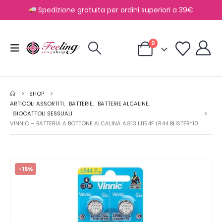
Spedizione gratuita per ordini superiori a 39€
0
SHOP
ARTICOLI ASSORTITI
,
BATTERIE
,
BATTERIE ALCALINE
,
GIOCATTOLI SESSUALI
VINNIC – BATTERIA A BOTTONE ALCALINA AG13 L1154F LR44 BLISTER*10
-15%