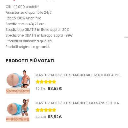
Oltre 12.000 prodotti!
Assistenza disponibile 24/7
Pacco 100% Anonimo
Spedizione in 48/72 ore
Spedizione GRATIS in Italia sopra i 39€
Spedizione GRATIS in Europa sopra i 99€
Prodotti di altissima qualità
Prodotti originali e garantiti
PRODOTTI PIÙ VOTATI
MASTURBATORE FLESHJACK CADE MADDOX ALPHA BUTT
5.00
Su 5
68,52
€
80,61
€
MASTURBATORE FLESHJACK DIEGO SANS SEX MACHINE BUTT
5.00
Su 5
68,52
€
80,61
€