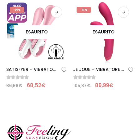
-21%
-15%
ESAURITO
ESAURITO
SATISFYER – VIBRATORE ANALE GONFIABILE AIR PUMP BOOTY 5+ ROSA
JE JOUE – VIBRATORE HERA RABBIT – FUCSIA
0
Su 5
0
Su 5
68,52
€
89,99
€
86,66
€
105,87
€