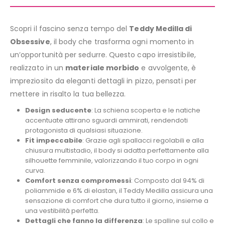
Scopri il fascino senza tempo del
Teddy Medilla di
Obsessive
, il body che trasforma ogni momento in
un’opportunità per sedurre. Questo capo irresistibile,
realizzato in un
materiale morbido
e avvolgente, è
impreziosito da eleganti dettagli in pizzo, pensati per
mettere in risalto la tua bellezza.
Design seducente
: La schiena scoperta e le natiche
accentuate attirano sguardi ammirati, rendendoti
protagonista di qualsiasi situazione.
Fit impeccabile
: Grazie agli spallacci regolabili e alla
chiusura multistadio, il body si adatta perfettamente alla
silhouette femminile, valorizzando il tuo corpo in ogni
curva.
Comfort senza compromessi
: Composto dal 94% di
poliammide e 6% di elastan, il Teddy Medilla assicura una
sensazione di comfort che dura tutto il giorno, insieme a
una vestibilità perfetta.
Dettagli che fanno la differenza
: Le spalline sul collo e