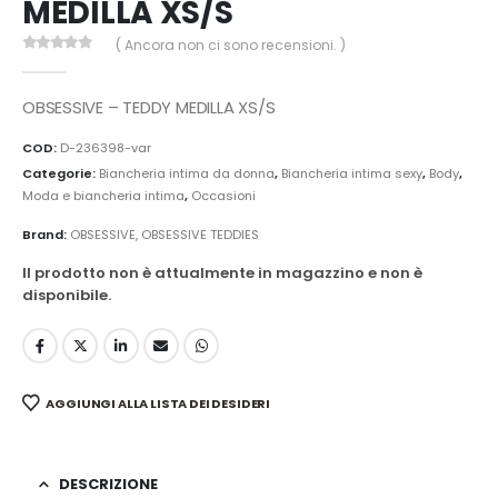
MEDILLA XS/S
( Ancora non ci sono recensioni. )
0
Di 5
OBSESSIVE – TEDDY MEDILLA XS/S
COD:
D-236398-var
Categorie:
Biancheria intima da donna
,
Biancheria intima sexy
,
Body
,
Moda e biancheria intima
,
Occasioni
Brand:
OBSESSIVE
,
OBSESSIVE TEDDIES
Il prodotto non è attualmente in magazzino e non è
disponibile.
AGGIUNGI ALLA LISTA DEI DESIDERI
DESCRIZIONE