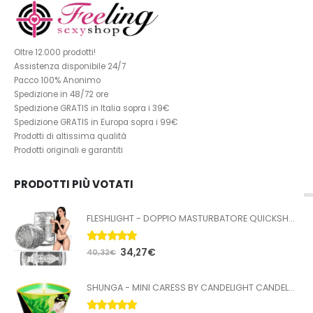
Oltre 12.000 prodotti!
Assistenza disponibile 24/7
Pacco 100% Anonimo
Spedizione in 48/72 ore
Spedizione GRATIS in Italia sopra i 39€
Spedizione GRATIS in Europa sopra i 99€
Prodotti di altissima qualità
Prodotti originali e garantiti
PRODOTTI PIÙ VOTATI
FLESHLIGHT - DOPPIO MASTURBATORE QUICKSHOT STOYA
5.00
Su 5
34,27
€
40,32
€
SHUNGA - MINI CARESS BY CANDELIGHT CANDELA DA MASSAGGIO T VERDE 170 ML