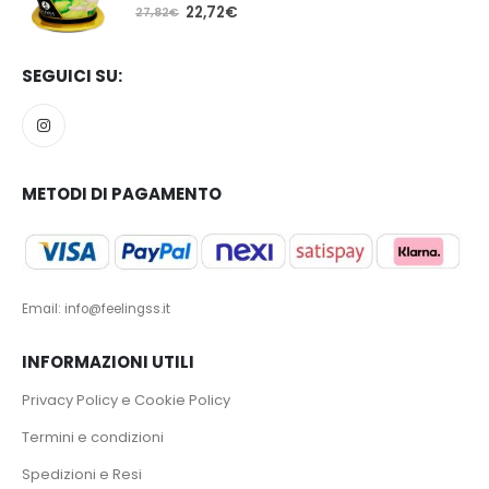
5.00
Su 5
22,72
€
27,82
€
SEGUICI SU:
METODI DI PAGAMENTO
Email: info@feelingss.it
INFORMAZIONI UTILI
Privacy Policy e Cookie Policy
Termini e condizioni
Spedizioni e Resi