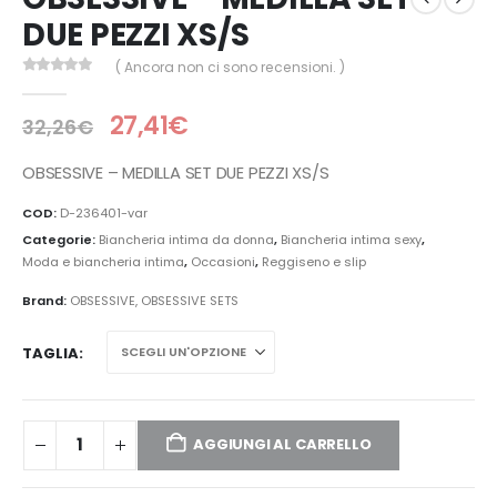
DUE PEZZI XS/S
( Ancora non ci sono recensioni. )
0
Di 5
27,41
€
32,26
€
OBSESSIVE – MEDILLA SET DUE PEZZI XS/S
COD:
D-236401-var
Categorie:
Biancheria intima da donna
,
Biancheria intima sexy
,
Moda e biancheria intima
,
Occasioni
,
Reggiseno e slip
Brand:
OBSESSIVE
,
OBSESSIVE SETS
TAGLIA
AGGIUNGI AL CARRELLO