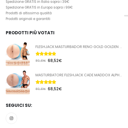
Spedizione GRATIS in Italia sopra i 39€
Spedizione GRATIS in Europa sopra i 99€
Prodotti di altissima qualità
Prodotti originali e garantiti
PRODOTTI PIÙ VOTATI
FLESHJACK MASTURBADOR RENO GOLD GOLDEN BOY BUTT
5.00
Su 5
68,52
€
80,61
€
MASTURBATORE FLESHJACK CADE MADDOX ALPHA BUTT
5.00
Su 5
68,52
€
80,61
€
SEGUICI SU: