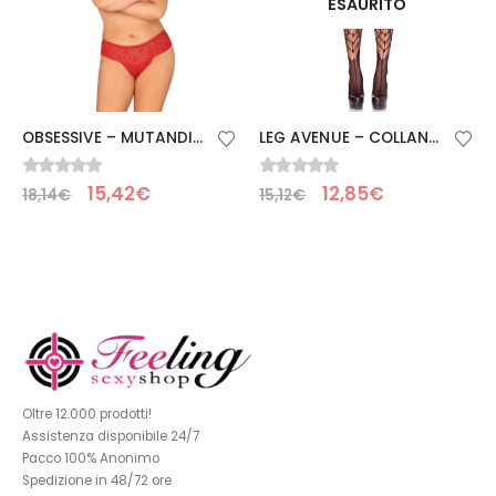
ESAURITO
LEG AVENUE – COLLANT ITSY BITSY SPIDER
OBSESSIVE – MUTANDINE BLOSS MINA 4XL/5XL
0
Su 5
0
Su 5
12,85
€
15,42
€
15,12
€
18,14
€
Oltre 12.000 prodotti!
Assistenza disponibile 24/7
Pacco 100% Anonimo
Spedizione in 48/72 ore