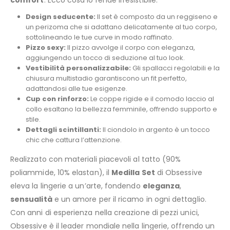
Design seducente:
Il set è composto da un reggiseno e
un perizoma che si adattano delicatamente al tuo corpo,
sottolineando le tue curve in modo raffinato.
Pizzo sexy:
Il pizzo avvolge il corpo con eleganza,
aggiungendo un tocco di seduzione al tuo look.
Vestibilità personalizzabile:
Gli spallacci regolabili e la
chiusura multistadio garantiscono un fit perfetto,
adattandosi alle tue esigenze.
Cup con rinforzo:
Le coppe rigide e il comodo laccio al
collo esaltano la bellezza femminile, offrendo supporto e
stile.
Dettagli scintillanti:
Il ciondolo in argento è un tocco
chic che cattura l’attenzione.
Realizzato con materiali piacevoli al tatto (90%
poliammide, 10% elastan), il
Medilla Set
di Obsessive
eleva la lingerie a un’arte, fondendo
eleganza
,
sensualità
e un amore per il ricamo in ogni dettaglio.
Con anni di esperienza nella creazione di pezzi unici,
Obsessive è il leader mondiale nella lingerie, offrendo un